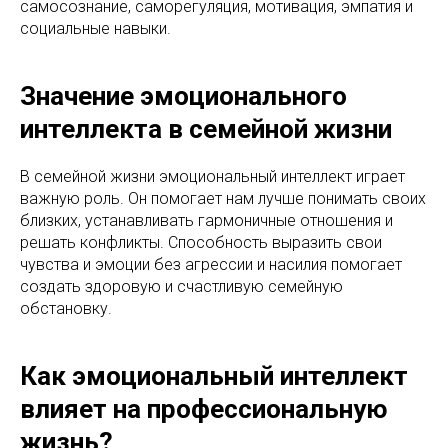
самосознание, саморегуляция, мотивация, эмпатия и
социальные навыки.
Значение эмоционального
интеллекта в семейной жизни
В семейной жизни эмоциональный интеллект играет
важную роль. Он помогает нам лучше понимать своих
близких, устанавливать гармоничные отношения и
решать конфликты. Способность выразить свои
чувства и эмоции без агрессии и насилия помогает
создать здоровую и счастливую семейную
обстановку.
Как эмоциональный интеллект
влияет на профессиональную
жизнь?