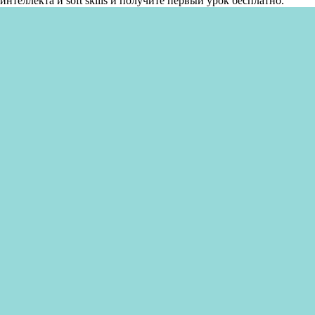
интеллекта и soft skills и получите первый урок бесплатно.