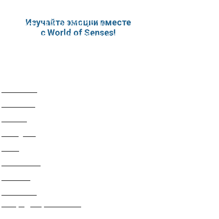
Режим работы: ежедневно 10:00 – 22:00
Мобильный: +442036037362
Изучайте эмоции вместе
WhatsApp: +375 25 504 29 76
с World of Senses!
e-mail: wosonlineschool@gmail.com
Меню
Подписывайся
Контакты
Facebook
Оплата
Instagram
Блог
Психологи
Linkedin
Политика
конфиденциальности
Договор оферты