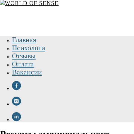
Главная
Психологи
Отзывы
Оплата
Вакансии