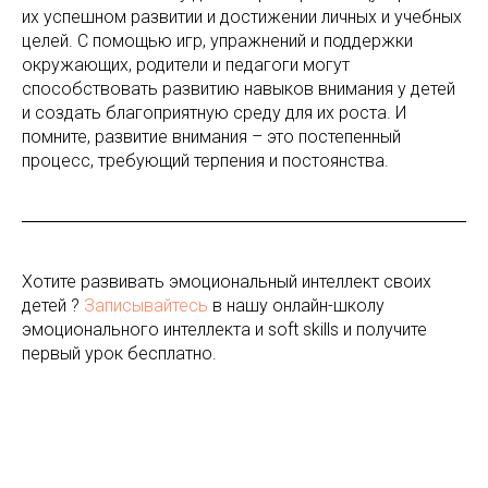
их успешном развитии и достижении личных и учебных
целей. С помощью игр, упражнений и поддержки
окружающих, родители и педагоги могут
способствовать развитию навыков внимания у детей
и создать благоприятную среду для их роста. И
помните, развитие внимания – это постепенный
процесс, требующий терпения и постоянства.
Хотите развивать эмоциональный интеллект своих
детей ?
Записывайтесь
в нашу онлайн-школу
эмоционального интеллекта и soft skills и получите
первый урок бесплатно.