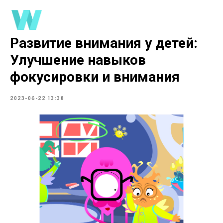
Развитие внимания у детей:
Улучшение навыков
фокусировки и внимания
2023-06-22 13:38