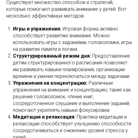
Существует множество способов и стратегий,
которые помогают развивать внимание у детей. Вот
несколько эффективных методов:
Игры и упражнения:
Игровая форма активно
способствует развитию внимания. Можно
использовать игры с заданиями, головоломки, игры
на развитие памяти и логики.
Структурированный режим дня:
Предоставление
детям структурированного расписания позволяет
им развивать навыки планирования, организации
времени и умения переключаться между задачами.
Упражнения на концентрацию:
Различные
упражнения на внимание и концентрацию, такие как
решение головоломок, чтение книг,
сосредоточенное слушание и выполнение заданий,
помогают укреплять навыки фокусировки.
Медитация и релаксация:
Практика медитации и
релаксации способствует улучшению способности
сосредотачиваться и снижению уровня стресса у
детей.