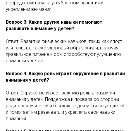
сосредоточиться на углубленном развитии и
укреплении внимания.
Вопрос 3: Какие другие навыки помогают
развивать внимание у детей?
Ответ: Развитие физических навыков, таких как спорт
или танцы, а также здоровый образ жизни, включая
правильное питание и сон, способствуют улучшению
внимания у детей.
Вопрос 4: Какую роль играет окружение в развитии
внимания у детей?
Ответ: Окружение играет важную роль в развитии
внимания у детей. Поддержка и похвала со стороны
родителей, учителей и близких людей мотивирует детей
и помогает им развивать и укреплять свои навыки
внимания.