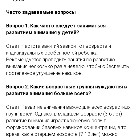
Часто задаваемые вопросы
Вопрос 1: Как часто следует заниматься
развитием внимания у детей?
Ответ: Частота занятий зависит от возраста и
индивидуальных особенностей ребенка.
Рекомендуется проводить занятия по развитию
внимания несколько раз в неделю, чтобы обеспечить
постепенное улучшение навыков.
Вопрос 2: Какие возрастные группы нуждаются в
развитии внимания больше всего?
Ответ: Развитие внимания важно для всех возрастных
групп детей. Однако, в младшем возрасте (3-6 лет)
развитие внимания играет ключевую роль в
формировании базовых навыков концентрации, в то
время как в старшем возрасте (7-12 лет) можно