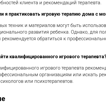
ебностей клиента и рекомендаций терапевта.
 ли я практиковать игровую терапию дома с м
вых техник и материалов могут быть использо
ионального развития ребенка. Однако, для п
и рекомендуется обратиться к профессиональн
найти квалифицированного игрового терапевта
лифицированного игрового терапевта рекомен
рофессиональным организациям или искать ре
сихологов или психотерапевтов.
ие