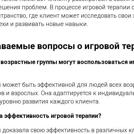
ешения проблем. В процессе игровой терапии 
транство, где клиент может исследовать свои
ехи и развивать новые навыки.
аваемые вопросы о игровой те
е возрастные группы могут воспользоваться и
я может быть эффективной для людей всех воз
ов и взрослых. Она адаптируется к индивидуа
 уровню развития каждого клиента.
ва эффективность игровой терапии?
я доказала свою эффективность в различных к