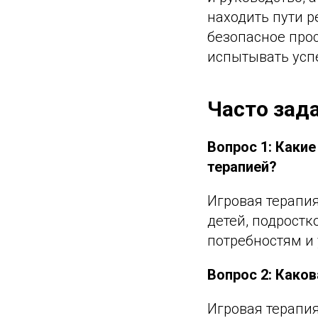
находить пути р
безопасное прос
испытывать усп
Часто зад
Вопрос 1: Каки
терапией?
Игровая терапи
детей, подростк
потребностям и
Вопрос 2: Како
Игровая терапи