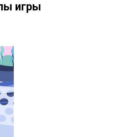
илы игры