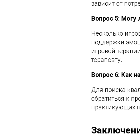
зависит от потр
Вопрос 5: Могу
Несколько игро
поддержки эмоц
игровой терапи
терапевту.
Вопрос 6: Как 
Для поиска ква
обратиться к п
практикующих п
Заключен