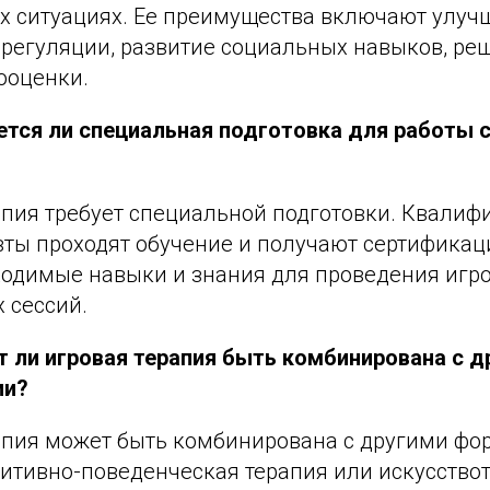
х ситуациях. Ее преимущества включают улуч
регуляции, развитие социальных навыков, ре
ооценки.
уется ли специальная подготовка для работы с
рапия требует специальной подготовки. Квали
вты проходят обучение и получают сертификац
ходимые навыки и знания для проведения игр
 сессий.
т ли игровая терапия быть комбинирована с д
ии?
рапия может быть комбинирована с другими фо
итивно-поведенческая терапия или искусствот