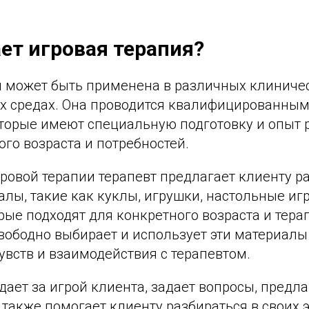
ет игровая терапия?
я может быть применена в различных клиниче
х средах. Она проводится квалифицированны
оторые имеют специальную подготовку и опыт 
го возраста и потребностей.
гровой терапии терапевт предлагает клиенту 
лы, такие как куклы, игрушки, настольные иг
рые подходят для конкретного возраста и тера
свободно выбирает и использует эти материал
увств и взаимодействия с терапевтом.
ает за игрой клиента, задает вопросы, предл
а также помогает клиенту разбираться в своих 