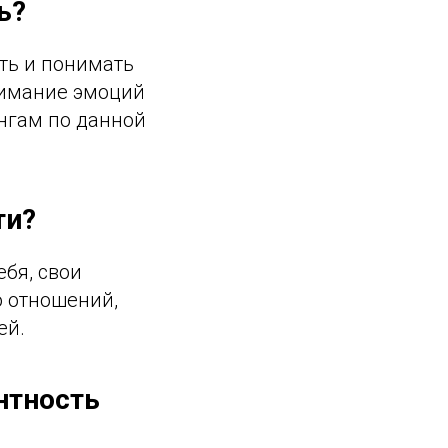
ь?
ть и понимать
нимание эмоций
ингам по данной
ти?
бя, свои
ю отношений,
ей.
нтность