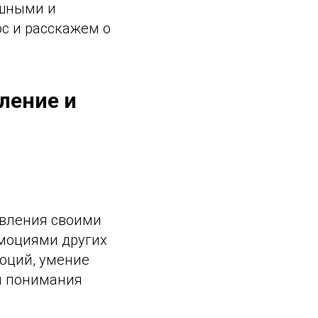
ешными и
с и расскажем о
ление и
авления своими
эмоциями других
моций, умение
 и понимания