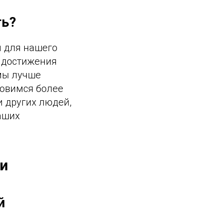
ть?
 для нашего
 достижения
мы лучше
новимся более
 других людей,
аших
ти
й