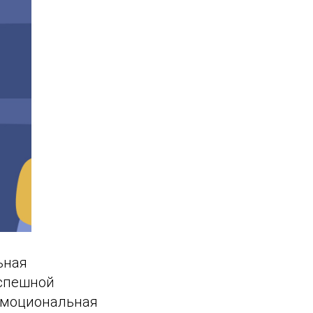
ьная
успешной
 эмоциональная