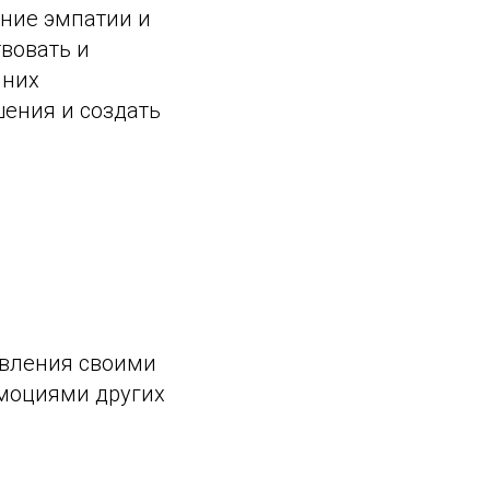
ние эмпатии и
вовать и
 них
шения и создать
авления своими
эмоциями других