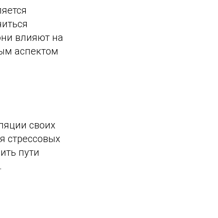
ляется
читься
они влияют на
ым аспектом
ляции своих
мя стрессовых
ить пути
.