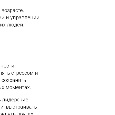
возрасте.
ии и управлении
их людей.
инести
лять стрессом и
 сохранять
ых моментах.
ь лидерские
и, выстраивать
овлять других