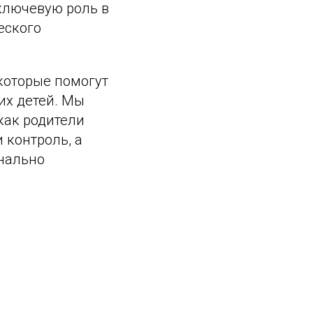
ключевую роль в
еского
 которые помогут
их детей. Мы
как родители
 контроль, а
нально