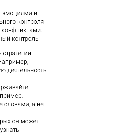
и эмоциями и
ьного контроля
и конфликтами.
ный контроль:
 стратегии
Например,
ую деятельность
рживайте
пример,
е словами, а не
орых он может
узнать