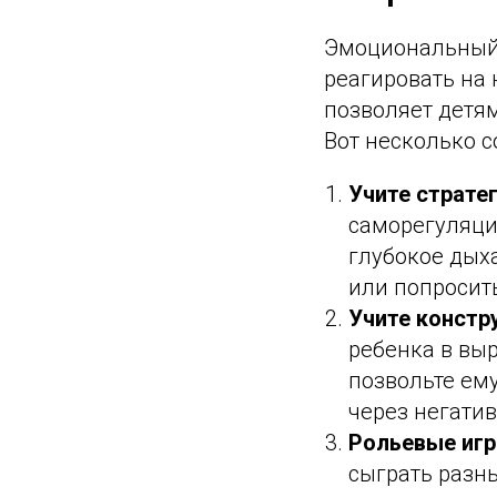
Эмоциональный 
реагировать на
позволяет детям
Вот несколько с
Учите страте
саморегуляци
глубокое дыха
или попросит
Учите констр
ребенка в вы
позвольте ему
через негати
Рольевые игр
сыграть разн