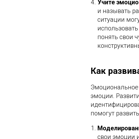
Учите эмоцио
и называть ра
ситуации мог
использовать
понять свои ч
конструктивн
Как развив
Эмоциональное 
эмоции. Развит
идентифицироват
помогут развит
Моделирован
свои эмоции и