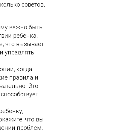
колько советов,
ому важно быть
твии ребенка.
я, что вызывает
и управлять
оции, когда
кие правила и
вательно. Это
 способствует
ребенку,
окажите, что вы
шении проблем.