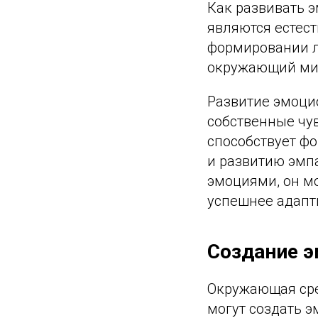
Как развивать 
являются естес
формировании л
окружающий мир
Развитие эмоци
собственные чув
способствует ф
и развитию эмп
эмоциями, он мо
успешнее адапт
Создание 
Окружающая сре
могут создать 