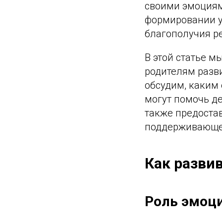
своими эмоциям
формировании у
благополучия р
В этой статье м
родителям разв
обсудим, каким 
могут помочь д
также предоста
поддерживающей
Как разви
Роль эмоци