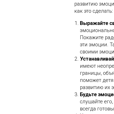
развитию эмоцио
как это сделать:
Выражайте св
эмоционально
Покажите радо
эти эмоции. 
своими эмоц
Устанавливай
имеют неопре
границы, объя
поможет детям
развитию их 
Будьте эмоци
слушайте его,
всегда готов