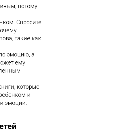
ливым, потому
нком. Спросите
почему.
лова, такие как
ую эмоцию, а
может ему
еленным
книги, которые
 ребенком и
ти эмоции.
етей