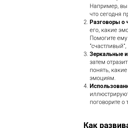
Например, вы 
что сегодня п
Разговоры о 
его, какие эм
Помогите ему 
"счастливый", "
Зеркальные и
затем отрази
понять, каки
эмоциям.
Использовани
иллюстрируют
поговорите о 
Как развив