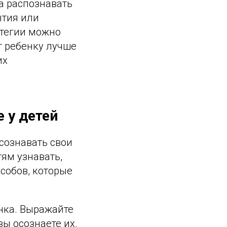
а распознавать
ытия или
атегии можно
т ребенку лучше
их
 у детей
сознавать свои
ям узнавать,
собов, которые
нка. Выражайте
вы осознаете их.