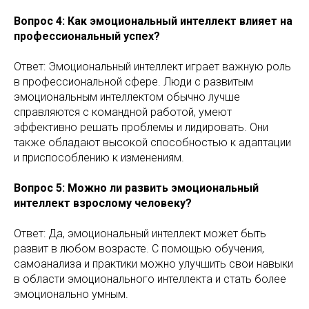
Вопрос 4: Как эмоциональный интеллект влияет на
профессиональный успех?
Ответ: Эмоциональный интеллект играет важную роль
в профессиональной сфере. Люди с развитым
эмоциональным интеллектом обычно лучше
справляются с командной работой, умеют
эффективно решать проблемы и лидировать. Они
также обладают высокой способностью к адаптации
и приспособлению к изменениям.
Вопрос 5: Можно ли развить эмоциональный
интеллект взрослому человеку?
Ответ: Да, эмоциональный интеллект может быть
развит в любом возрасте. С помощью обучения,
самоанализа и практики можно улучшить свои навыки
в области эмоционального интеллекта и стать более
эмоционально умным.