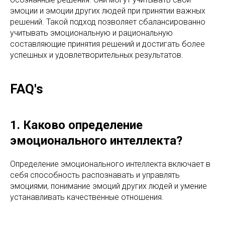
эмоции и эмоции других людей при принятии важных
решений. Такой подход позволяет сбалансированно
учитывать эмоциональную и рациональную
составляющие принятия решений и достигать более
успешных и удовлетворительных результатов.
FAQ's
1. Каково определение
эмоционального интеллекта?
Определение эмоционального интеллекта включает в
себя способность распознавать и управлять
эмоциями, понимание эмоций других людей и умение
устанавливать качественные отношения.