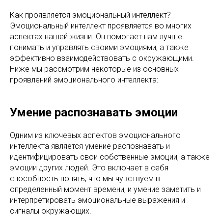
Как проявляется эмоциональный интеллект?
Эмоциональный интеллект проявляется во многих
аспектах нашей жизни. Он помогает нам лучше
понимать и управлять своими эмоциями, а также
эффективно взаимодействовать с окружающими.
Ниже мы рассмотрим некоторые из основных
проявлений эмоционального интеллекта:
Умение распознавать эмоции
Одним из ключевых аспектов эмоционального
интеллекта является умение распознавать и
идентифицировать свои собственные эмоции, а также
эмоции других людей. Это включает в себя
способность понять, что мы чувствуем в
определенный момент времени, и умение заметить и
интерпретировать эмоциональные выражения и
сигналы окружающих.