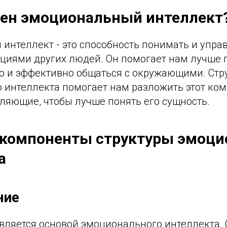
ен эмоциональный интеллект
интеллект - это способность понимать и упра
циями других людей. Он помогает нам лучше п
ю и эффективно общаться с окружающими. Стр
 интеллекта помогает нам разложить этот ко
ляющие, чтобы лучше понять его сущность.
компоненты структуры эмоци
а
ние
вляется основой эмоционального интеллекта. 