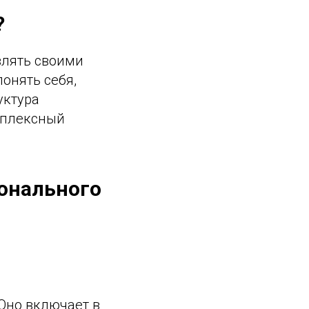
?
влять своими
онять себя,
уктура
мплексный
онального
Оно включает в