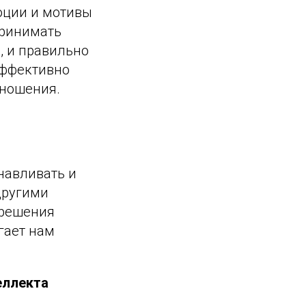
оции и мотивы
принимать
, и правильно
эффективно
тношения.
навливать и
другими
 решения
гает нам
еллекта