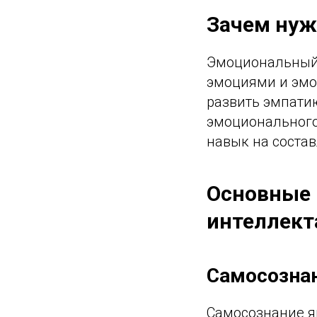
Зачем нуж
Эмоциональный 
эмоциями и эмо
развить эмпати
эмоционального
навык на состав
Основные 
интеллект
Самосозна
Самосознание я