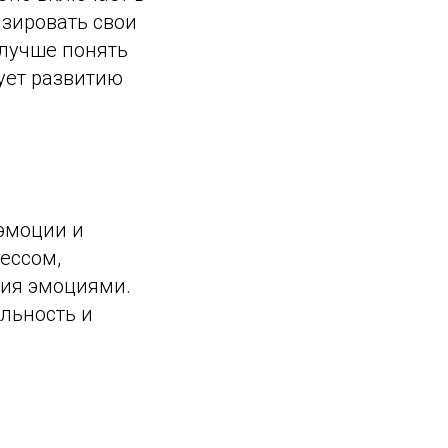
изировать свои
 лучше понять
вует развитию
 эмоции и
рессом,
ния эмоциями.
льность и