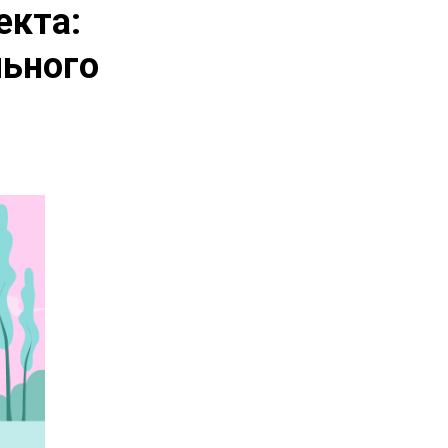
екта:
ьного