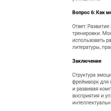
Вопрос 6: Как 
Ответ: Развитие
тренировки. Мо
использовать р
литературы, пра
Заключение
Структура эмоц
фреймворк для 
и развивая ком
восприятия и у
интеллектуальн