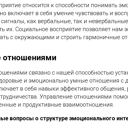
приятие относится к способности понимать эм
но включает в себя умение чувствовать и вос
сигналы, как вербальные, так и невербальные
ть их. Социальное восприятие позволяет нам 
ать с окружающими и строить гармоничные о
е отношениями
ошениями связано с нашей способностью уста
доровые и эмоционально умные отношения с 
лючает в себя навыки эффективного общения,
отрудничества. Управление отношениями помо
венные и продуктивные взаимоотношения.
ые вопросы о структуре эмоционального инт