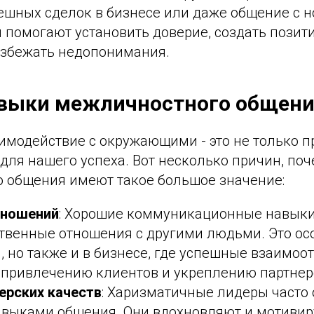
ешных сделок в бизнесе или даже общение с 
 помогают установить доверие, создать позит
избежать недопонимания.
авыки межличностного общен
модействие с окружающими - это не только пр
для нашего успеха. Вот несколько причин, по
 общения имеют такое большое значение:
тношений
: Хорошие коммуникационные навык
ственные отношения с другими людьми. Это ос
, но также и в бизнесе, где успешные взаимо
 привлечению клиентов и укреплению партнер
ерских качеств
: Харизматичные лидеры часто
выками общения. Они вдохновляют и мотивир