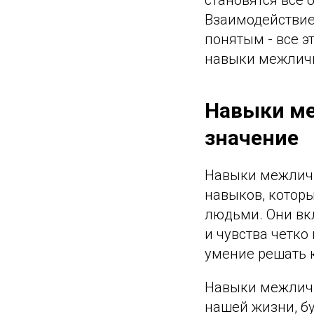
Взаимодействие
понятым - все э
навыки межличн
Навыки ме
значение
Навыки межличн
навыков, котор
людьми. Они вк
и чувства четко
умение решать 
Навыки межличн
нашей жизни, бу