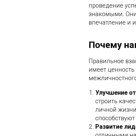
проведение усп
знакомыми. Они
впечатление и 
Почему н
Правильное взаи
имеет ценность 
межличностного
Улучшение о
строить каче
личной жизни
способствуют
Развитие лид
отличными на