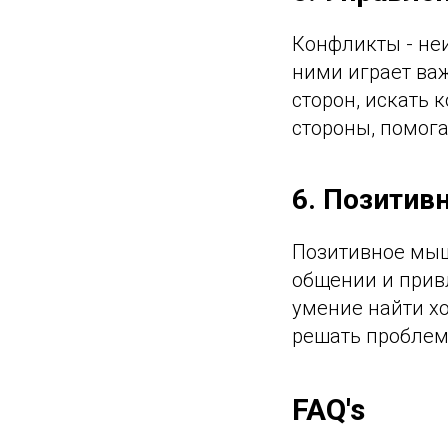
Конфликты - не
ними играет ва
сторон, искать
стороны, помог
6. Позити
Позитивное мыш
общении и прив
умение найти х
решать проблем
FAQ's