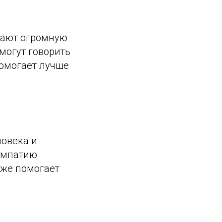
грают огромную
могут говорить
помогает лучше
ловека и
 эмпатию
кже помогает