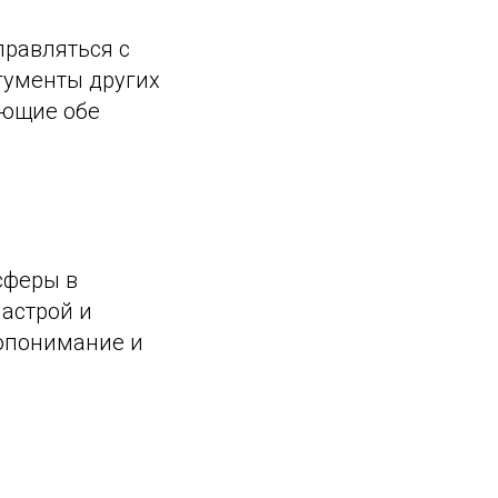
правляться с
гументы других
яющие обе
сферы в
астрой и
опонимание и