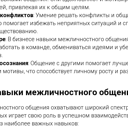
ей, привлекая их к общим целям.
 конфликтов
: Умение решать конфликты и общ
о помогает избежать неприятных ситуаций и с
ществованию.
ре
: В бизнесе навыки межличностного общени
аботать в команде, обмениваться идеями и уб
.
осознания
: Общение с другими помогает лучше
и мотивы, что способствует личному росту и ра
авыки межличностного общен
остного общения охватывают широкий спектр
рых играет свою роль в успешном взаимодейств
из наиболее важных навыков: