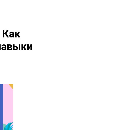
 Как
навыки