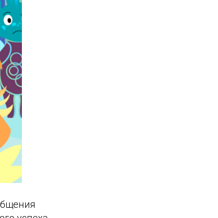
общения
го успеха.