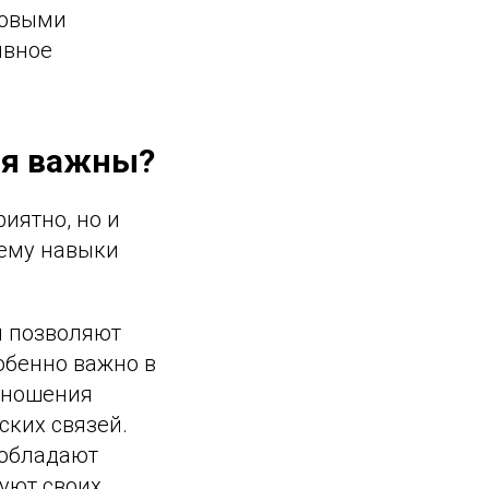
новыми
ивное
ия важны?
иятно, но и
чему навыки
и позволяют
обенно важно в
отношения
ских связей.
 обладают
уют своих