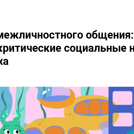
межличностного общения:
критические социальные 
ха