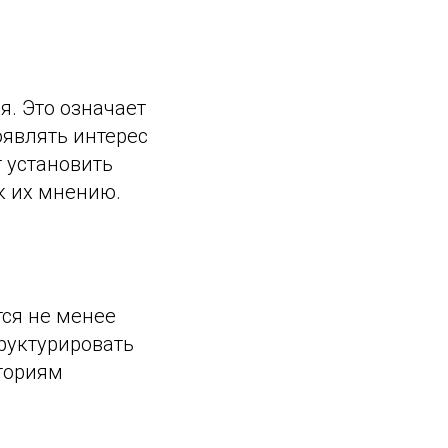
я. Это означает
оявлять интерес
 установить
к их мнению.
ся не менее
руктурировать
ториям