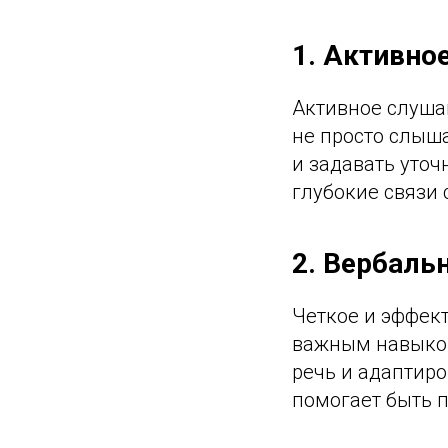
1. Активно
Активное слуша
не просто слыша
и задавать уто
глубокие связи
2. Вербаль
Четкое и эффек
важным навыком
речь и адаптир
помогает быть 