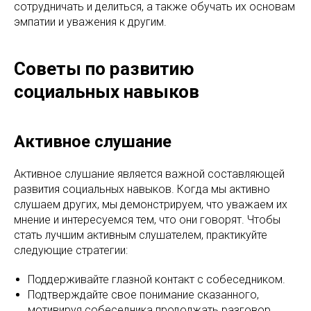
сотрудничать и делиться, а также обучать их основам
эмпатии и уважения к другим.
Советы по развитию
социальных навыков
Активное слушание
Активное слушание является важной составляющей
развития социальных навыков. Когда мы активно
слушаем других, мы демонстрируем, что уважаем их
мнение и интересуемся тем, что они говорят. Чтобы
стать лучшим активным слушателем, практикуйте
следующие стратегии:
Поддерживайте глазной контакт с собеседником.
Подтверждайте свое понимание сказанного,
мотивируя собеседника продолжать разговор.