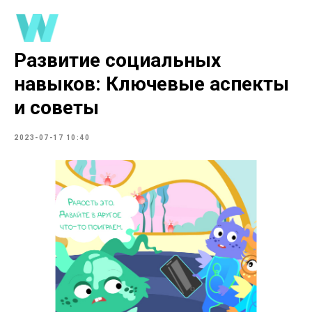
Развитие социальных
навыков: Ключевые аспекты
и советы
2023-07-17 10:40