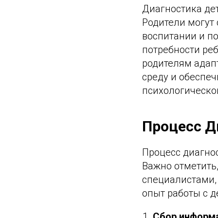
Диагностика де
Родители могут
воспитании и п
потребности реб
родителям адап
среду и обеспе
психологическог
Процесс Д
Процесс диагнос
Важно отметить
специалистами,
опыт работы с д
Сбор информ