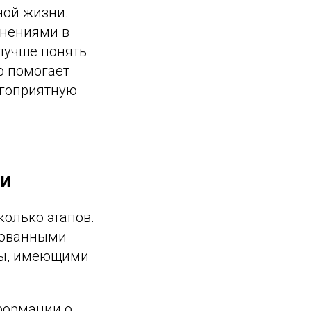
ной жизни.
днениями в
 лучше понять
о помогает
агоприятную
ии
колько этапов.
рованными
тры, имеющими
нформации о