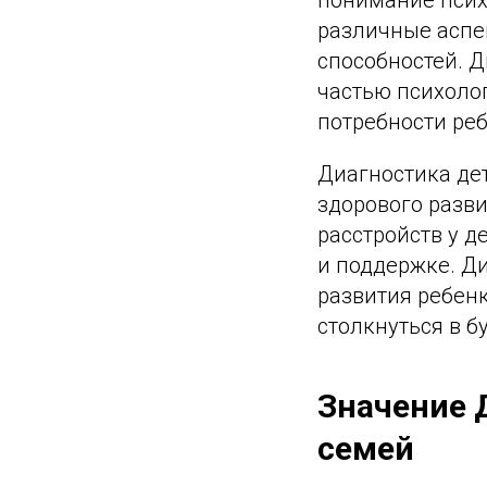
различные аспек
способностей. 
частью психоло
потребности ре
Диагностика де
здорового разв
расстройств у 
и поддержке. Д
развития ребенк
столкнуться в б
Значение 
семей