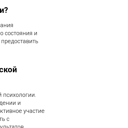
и?
мания
о состояния и
 предоставить
тской
й психологии.
дении и
ктивное участие
ть с
ультатов.