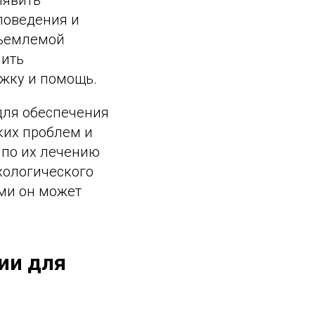
поведения и
тъемлемой
лить
ржку и помощь.
для обеспечения
ких проблем и
 по их лечению
хологического
ыми он может
ии для