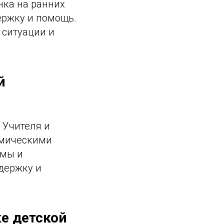
нка на ранних
ержку и помощь.
 ситуации и
й
 Учителя и
емическими
емы и
держку и
ке детской