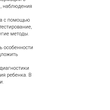
и, наблюдения
ка с помощью
тестирование,
угие методы.
ь особенности
дложить
 диагностики
ия ребенка. В
и.