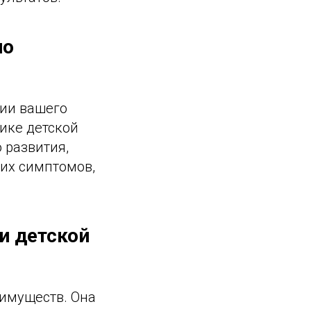
по
чии вашего
тике детской
 развития,
их симптомов,
и детской
еимуществ. Она