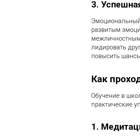
3. Успешна
Эмоциональный 
развитым эмоци
межличностными
лидировать дру
повысить шансы
Как прохо
Обучение в шко
практические уп
1. Медитац