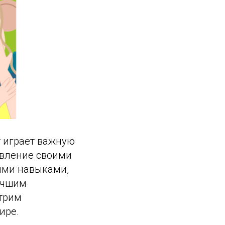
 играет важную
авление своими
ыми навыками,
учшим
отрим
ире.