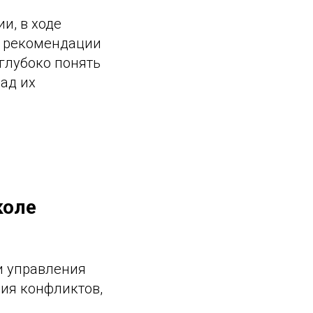
и, в ходе
и рекомендации
глубоко понять
ад их
коле
и управления
ия конфликтов,