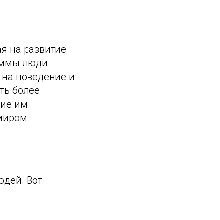
я на развитие
раммы люди
 на поведение и
ть более
ние им
миром.
дей. Вот