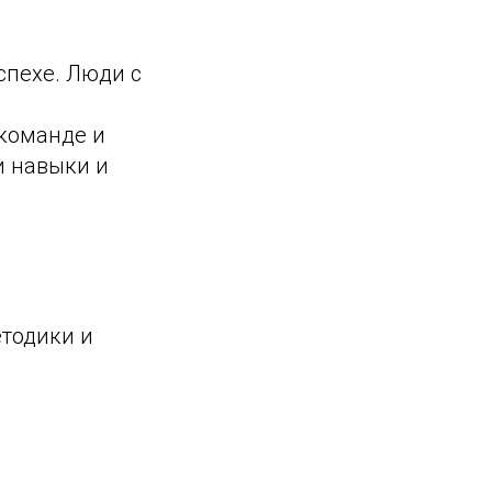
спехе. Люди с
команде и
и навыки и
етодики и