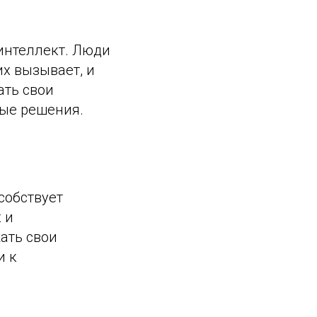
интеллект. Люди
их вызывает, и
ать свои
ные решения.
собствует
 и
ать свои
и к