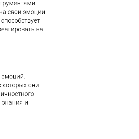
струментами
на свои эмоции
 способствует
еагировать на
 эмоций.
 которых они
личностного
 знания и