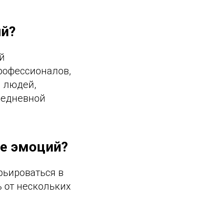
ий?
й
рофессионалов,
 людей,
седневной
ле эмоций?
рьироваться в
 от нескольких