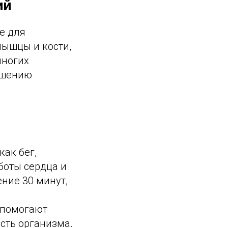
ий
е для
мышцы и кости,
многих
чшению
ак бег,
боты сердца и
ние 30 минут,
 помогают
сть организма.