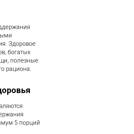
оддержания
мыми
я. Здоровое
в, богатых
ощи, полезные
о рациона.
доровья
являются
держания
имум 5 порций