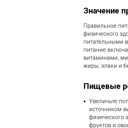
Значение п
Правильное пит
физического зд
питательными в
питание включае
витаминами, ми
жиры, злаки и 
Пищевые р
Увеличьте по
источником в
физического 
фруктов и ово