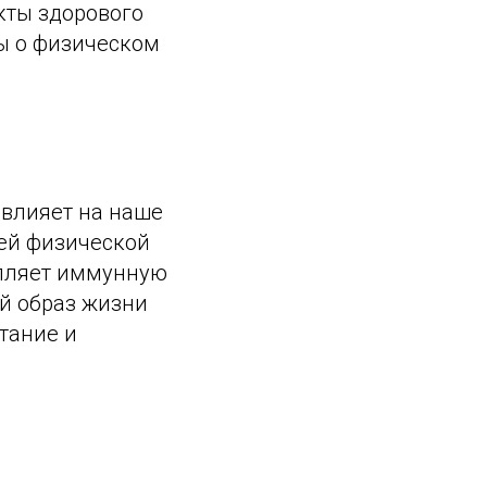
кты здорового
ы о физическом
 влияет на наше
шей физической
епляет иммунную
й образ жизни
тание и