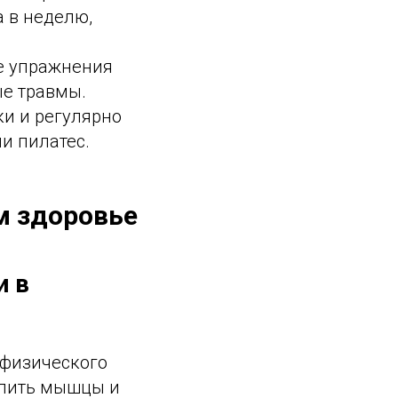
 в неделю,
ые упражнения
ые травмы.
и и регулярно
и пилатес.
м здоровье
и в
 физического
епить мышцы и