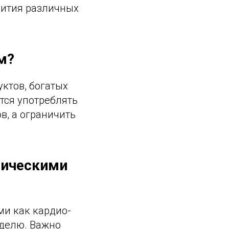
вития различных
м?
ктов, богатых
тся употреблять
в, а ограничить
зическими
и как кардио-
еделю. Важно