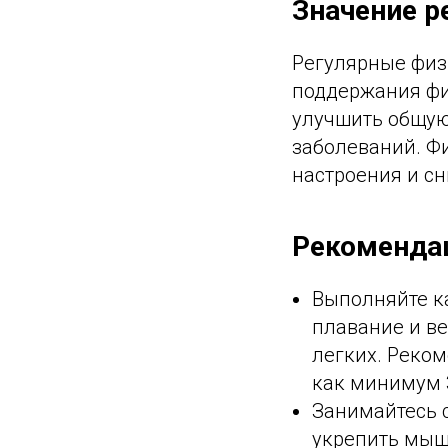
Значение р
Регулярные физ
поддержания фи
улучшить общую
заболеваний. Ф
настроения и с
Рекомендац
Выполняйте ка
плавание и в
легких. Реком
как минимум 3
Занимайтесь 
укрепить мыш