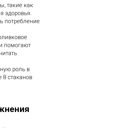
ы, такие как
я здоровья.
ь потребление
оливковое
ни помогают
читать
жную роль в
 8 стаканов
ажнения