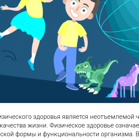
зического здоровья является неотъемлемой 
 качества жизни. Физическое здоровье означа
ской формы и функциональности организма. В 