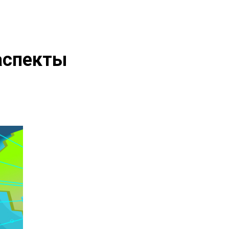
аcпекты