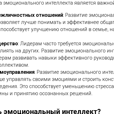
а эмоционального интеллекта является важной
ежличностных отношений
: Развитие эмоциона
озволяет лучше понимать и эффективнее общат
пособствует улучшению отношений в семье, на
дерство
: Лидерам часто требуется эмоциональ
влиять на других. Развитие эмоционального ин
ерам развивать навыки эффективного руковод
оллективом.
амоуправления
: Развитие эмоционального инт
ше управлять своими эмоциями и строить кон
ведения. Это способствует уменьшению стресс
ны и принятию осознанных решений.
ь эмоциональный интеллект?