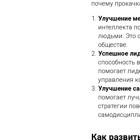
почему прокачк
Улучшение м
интеллекта п
людьми. Это с
обществе.
Успешное ли
способность 
помогает лид
управления к
Улучшение с
помогает луч
стратегии по
самодисципли
Как развит