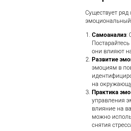
Существует ряд 
эмоциональный и
Самоанализ
:
Постарайтесь
они влияют н
Развитие эм
эмоциям в по
идентифициро
на окружающу
Практика эмо
управления э
влияние на в
можно исполь
снятия стресс