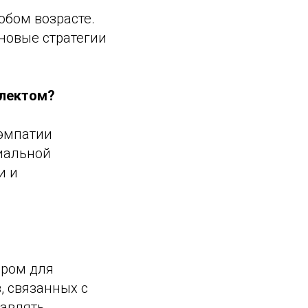
юбом возрасте.
новые стратегии
ллектом?
 эмпатии
циальной
и и
ором для
, связанных с
равлять