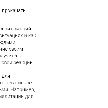
м прокачать
 своих эмоций.
ситуациях и как
людьми.
ание своим
научитесь
и свои реакции
и для
ть негативное
ьми. Например,
медитации для