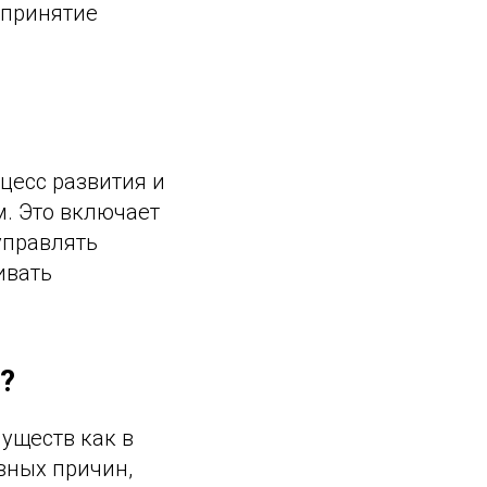
 принятие
цесс развития и
. Это включает
управлять
ивать
?
уществ как в
вных причин,