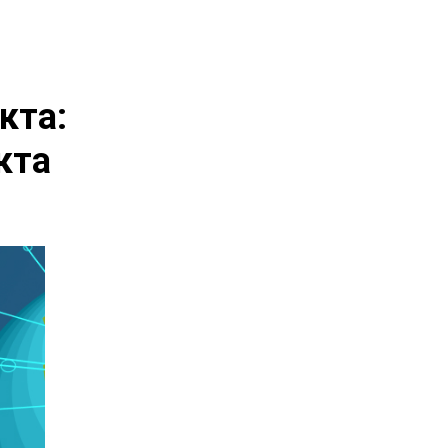
кта:
кта