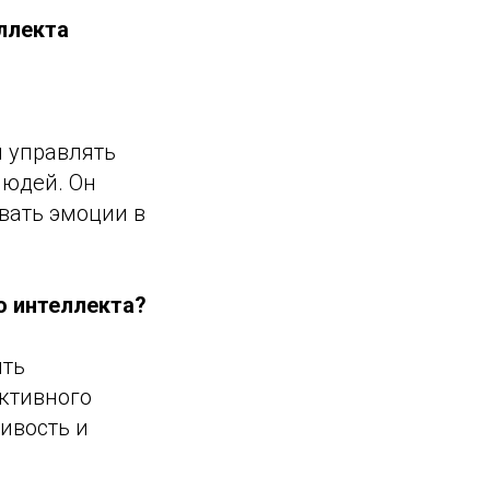
ллекта
и управлять
людей. Он
вать эмоции в
о интеллекта?
ить
ктивного
ивость и