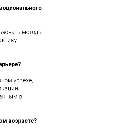
эмоционального
ьзовать методы
актику
карьере?
рном успехе,
икации,
ванным в
ом возрасте?