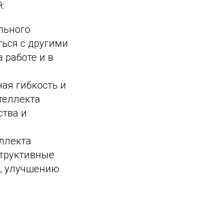
:
льного
ься с другими
 работе и в
ная гибкость и
теллекта
ства и
еллекта
структивные
а, улучшению